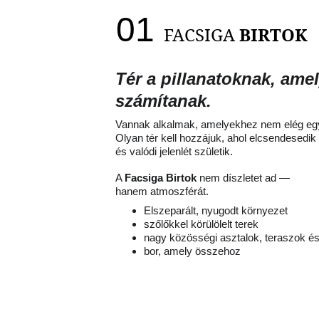
01 
FACSIGA 
BIRTOK
Tér a pillanatoknak, ame
számítanak.
Vannak alkalmak, amelyekhez nem elég egy
Olyan tér kell hozzájuk, ahol elcsendesedik 
és valódi jelenlét születik.
A 
Facsiga Birtok
 nem díszletet ad —
hanem atmoszférát.
Elszeparált, nyugodt környezet
szőlőkkel körülölelt terek
nagy közösségi asztalok, teraszok és
bor, amely összehoz