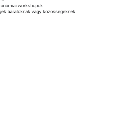
tronómiai workshopok
égék barátoknak vagy közösségeknek