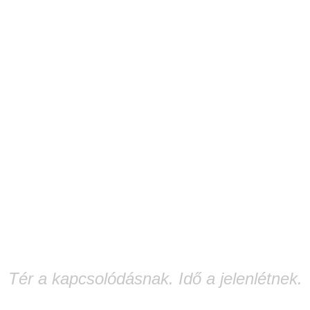
A Birtok szíve
Bo
ÉNYEK & RENDEZV
Tér a kapcsolódásnak. Idő a jelenlétnek.