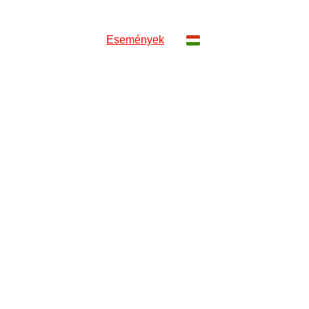
rkultúra
Vendégházak
Események
ÉNYEK