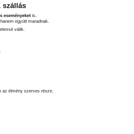
szállás
s eseményeket
 is.
 hanem együtt maradnak. 
tessé válik.
s
 az élmény szerves része.