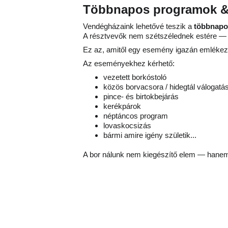
Többnapos programok & 
Vendégházaink lehetővé teszik a 
többnapo
A résztvevők nem szétszélednek estére —
Ez az, amitől egy esemény igazán emlékeze
Az eseményekhez kérhető:
vezetett borkóstoló
közös borvacsora / hidegtál válogatá
pince- és birtokbejárás
kerékpárok
néptáncos program
lovaskocsizás
bármi amire igény születik...
A bor nálunk nem kiegészítő elem — hanem