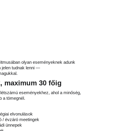
t ritmusában olyan eseményeknek adunk 
n jelen tudnak lenni —
magukkal.
k, maximum 30 főig
s létszámú eseményekhez, ahol a minőség, 
b a tömegnél.
égiai elvonulások
ó / évzáró meetingek
ádi ünnepek
-ek