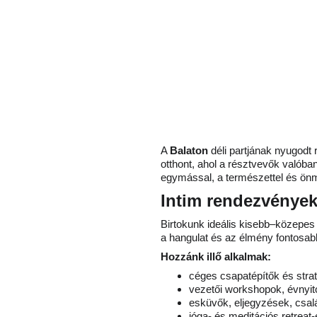
A 
Balaton 
déli partjának nyugod
otthont, ahol a résztvevők valóba
egymással, a természettel és ön
Intim rendezvénye
Birtokunk ideális kisebb–közepe
a hangulat és az élmény fontosab
Hozzánk illő alkalmak:
céges csapatépítők és strat
vezetői workshopok, évnyit
esküvők, eljegyzések, csal
jóga- és meditációs retreat