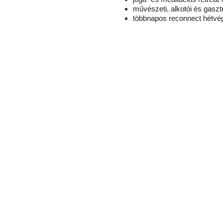
művészeti, alkotói és gasz
többnapos reconnect hétv