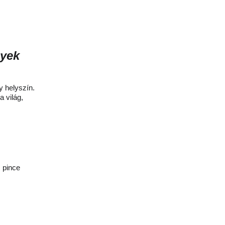
lyek 
 helyszín.
a világ,
 pince