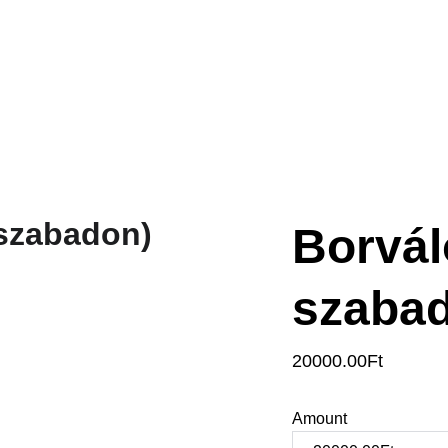
A Birtok szíve
Bo
Borvál
szaba
20000.00Ft
Amount