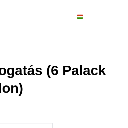
rkultúra
Vendégházak
Események
ogatás (6 Palack
don)