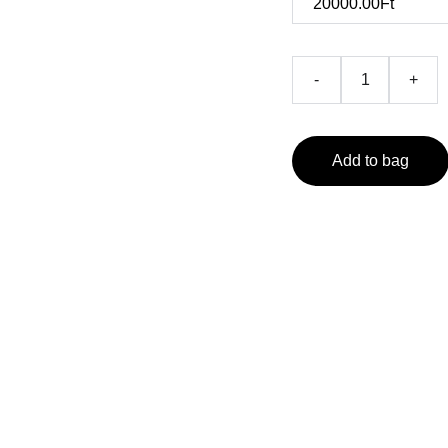
-
+
Add to bag